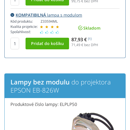
99,75
€ bez DPH
KOMPATIBILNÁ
lampa s modulom
Kód produktu:
Z33594ML
Kvalita projekcie:
Skladom
Spoľahlivosť:
87,93 €
[1]
71,49
€ bez DPH
Lampy bez modulu
do projektora
EPSON EB-826W
Produktové číslo lampy: ELPLP50