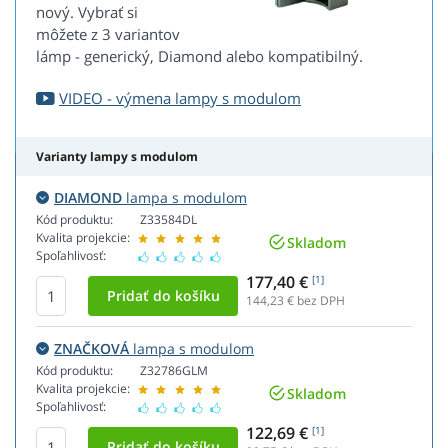
nový. Vybrať si
môžete z 3 variantov
lámp - generický, Diamond alebo kompatibilný.
VIDEO - výmena lampy s modulom
Varianty lampy s modulom
DIAMOND
lampa s modulom
Kód produktu:
Z33584DL
Kvalita projekcie:
Skladom
Spoľahlivosť:
177,40 €
[1]
144,23
€ bez DPH
ZNAČKOVÁ
lampa s modulom
Kód produktu:
Z32786GLM
Kvalita projekcie:
Skladom
Spoľahlivosť:
122,69 €
[1]