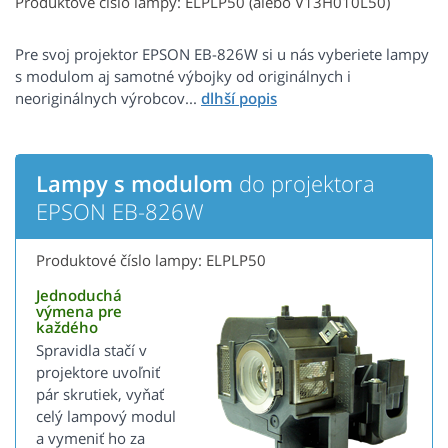
Produktové číslo lampy: ELPLP50 (alebo V13H010L50)
Pre svoj projektor EPSON EB-826W si u nás vyberiete lampy
s modulom aj samotné výbojky od originálnych i
neoriginálnych výrobcov...
Lampy s modulom
do projektora
EPSON EB-826W
Produktové číslo lampy: ELPLP50
Jednoduchá
výmena pre
každého
Spravidla stačí v
projektore uvoľniť
pár skrutiek, vyňať
celý lampový modul
a vymeniť ho za