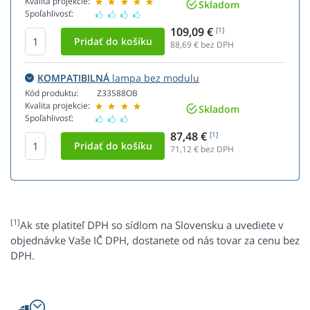
Kvalita projekcie:
Skladom
Spoľahlivosť:
109,09 €
[1]
88,69
€ bez DPH
KOMPATIBILNÁ
lampa bez modulu
Kód produktu:
Z33588OB
Kvalita projekcie:
Skladom
Spoľahlivosť:
87,48 €
[1]
71,12
€ bez DPH
[1]
Ak ste platiteľ DPH so sídlom na Slovensku a uvediete v
objednávke Vaše IČ DPH, dostanete od nás tovar za cenu bez
DPH.