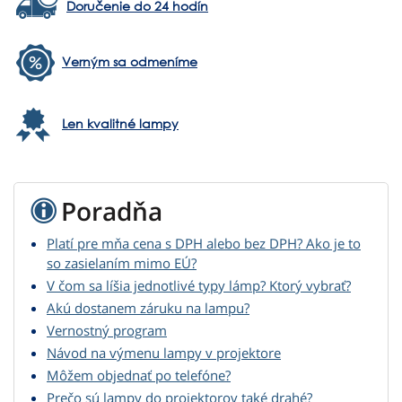
Doručenie do 24 hodín
Verným sa odmeníme
Len kvalitné lampy
Poradňa
Platí pre mňa cena s DPH alebo bez DPH? Ako je to
so zasielaním mimo EÚ?
V čom sa líšia jednotlivé typy lámp? Ktorý vybrať?
Akú dostanem záruku na lampu?
Vernostný program
Návod na výmenu lampy v projektore
Môžem objednať po telefóne?
Prečo sú lampy do projektorov také drahé?