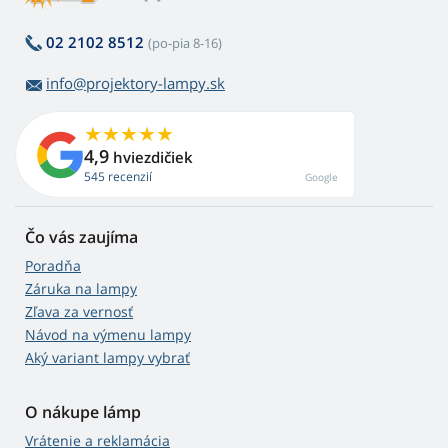
02 2102 8512
(po-pia 8-16)
info@projektory-lampy.sk
4,9
hviezdičiek
545 recenzií
Google
Čo vás zaujíma
Poradňa
Záruka na lampy
Zľava za vernosť
Návod na výmenu lampy
Aký variant lampy vybrať
O nákupe lámp
Vrátenie a reklamácia