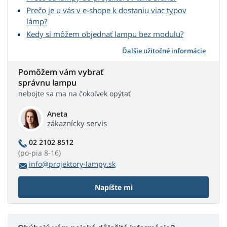
Prečo je u vás v e-shope k dostaniu viac typov
lámp?
Kedy si môžem objednať lampu bez modulu?
Ďalšie užitočné informácie
Pomôžem vám vybrať
správnu lampu
nebojte sa ma na čokoľvek opýtať
Aneta
zákaznícky servis
02 2102 8512
(po-pia 8-16)
info@projektory-lampy.sk
Napíšte mi