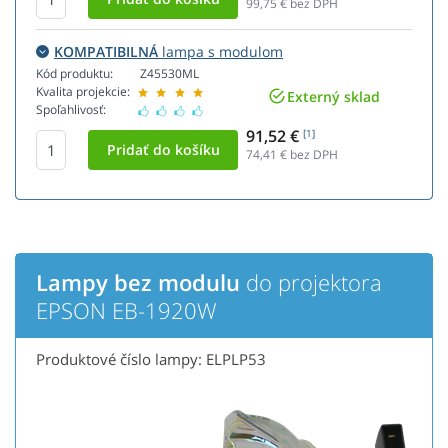
99,75
€ bez DPH
KOMPATIBILNÁ
lampa s modulom
Kód produktu:
Z45530ML
Kvalita projekcie:
Externý sklad
Spoľahlivosť:
91,52 €
[1]
74,41
€ bez DPH
Lampy bez modulu
do projektora
EPSON EB-1920W
Produktové číslo lampy: ELPLP53