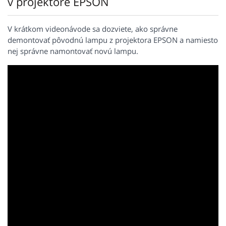
v projektore EPSON
V krátkom videonávode sa dozviete, ako správne
demontovať pôvodnú lampu z projektora EPSON a namiesto
nej správne namontovať novú lampu.