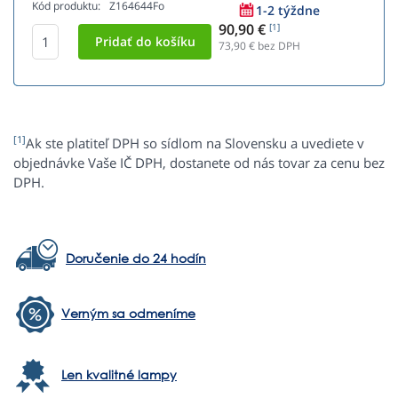
Kód produktu:
Z164644Fo
1-2 týždne
90,90 €
[1]
73,90
€ bez DPH
[1]
Ak ste platiteľ DPH so sídlom na Slovensku a uvediete v
objednávke Vaše IČ DPH, dostanete od nás tovar za cenu bez
DPH.
Doručenie do 24 hodín
Verným sa odmeníme
Len kvalitné lampy