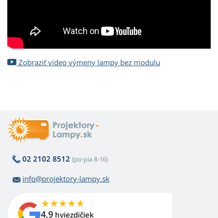
Zobraziť video výmeny lampy bez modulu
02 2102 8512
(po-pia 8-16)
info@projektory-lampy.sk
4,9
hviezdičiek