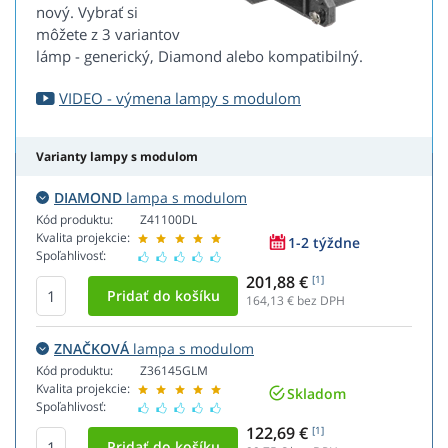
nový. Vybrať si
môžete z 3 variantov
lámp - generický, Diamond alebo kompatibilný.
VIDEO - výmena lampy s modulom
Varianty lampy s modulom
DIAMOND
lampa s modulom
Kód produktu:
Z41100DL
Kvalita projekcie:
1-2 týždne
Spoľahlivosť:
201,88 €
[1]
164,13
€ bez DPH
ZNAČKOVÁ
lampa s modulom
Kód produktu:
Z36145GLM
Kvalita projekcie:
Skladom
Spoľahlivosť:
122,69 €
[1]