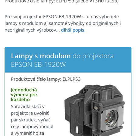
Produktové číslo lampy: ELPLP53 (alebo V13H010L53)
Pre svoj projektor EPSON EB-1920W si u nás vyberiete
lampy s modulom aj samotné výbojky od originálnych i
neoriginálnych výrobcov...
Lampy s modulom
do projektora
EPSON EB-1920W
Produktové číslo lampy: ELPLP53
Jednoduchá
výmena pre
každého
Spravidla stačí v
projektore uvoľniť
pár skrutiek, vyňať
celý lampový modul
a vymeniť ho za