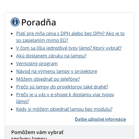
Poradňa
Platí pre mňa cena s DPH alebo bez DPH? Ako je to
so zasielaním mimo EÚ?
V čom sa líšia jednotlivé typy lámp? Ktorý vybrať?
Akú dostanem záruku na lampu?
Vernostný program
Návod na výmenu lampy v projektore
Môžem objednať po telefóne?
Prečo sú lampy do projektorov také drahé?
Prečo je u vás v e-shope k dostaniu viac typov
lámp?
Kedy si môžem objednať lampu bez modulu?
Ďalšie užitočné informácie
Pomôžem vám vybrať
správnu lampu