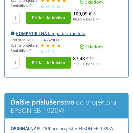
Kvalita projekcie:
Skladom
Spoľahlivosť:
109,09 €
[1]
88,69
€ bez DPH
KOMPATIBILNÁ
lampa bez modulu
Kód produktu:
Z45529OB
Kvalita projekcie:
Skladom
Spoľahlivosť:
87,48 €
[1]
71,12
€ bez DPH
Ďalšie príslušenstvo
do projektora
EPSON EB-1920W
ORIGINÁLNY FILTER
pre projektor EPSON EB-1920W