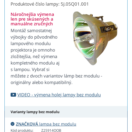
Produktové číslo lampy: 5J.05Q01.001
Náročnejšia výmena
len pre skúsených a
manuálne zručných
Montáž samostatnej
výbojky do pôvodného
lampového modulu
projektora je omnoho
zložitejšia, než výmena
kompletného modulu aj
s lampou. Vybrať si
môžete z dvoch variantov lámp bez modulu -
originálny alebo kompatibilný.
VIDEO - výmena holej lampy bez modulu
Varianty lampy bez modulu
ZNAČKOVÁ
lampa bez modulu
Kód produktu:
Z25914OOB