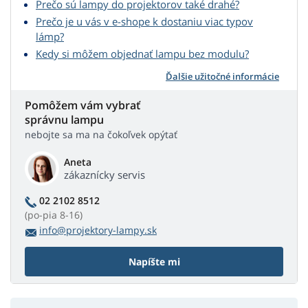
Prečo sú lampy do projektorov také drahé?
Prečo je u vás v e-shope k dostaniu viac typov
lámp?
Kedy si môžem objednať lampu bez modulu?
Ďalšie užitočné informácie
Pomôžem vám vybrať
správnu lampu
nebojte sa ma na čokoľvek opýtať
Aneta
zákaznícky servis
02 2102 8512
(po-pia 8-16)
info@projektory-lampy.sk
Napíšte mi