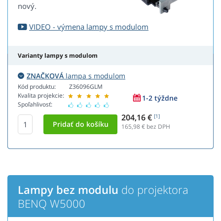
nový.
VIDEO - výmena lampy s modulom
Varianty lampy s modulom
ZNAČKOVÁ
lampa s modulom
Kód produktu:
Z36096GLM
Kvalita projekcie:
1-2 týždne
Spoľahlivosť:
204,16 €
[1]
165,98
€ bez DPH
Lampy bez modulu
do projektora
BENQ W5000