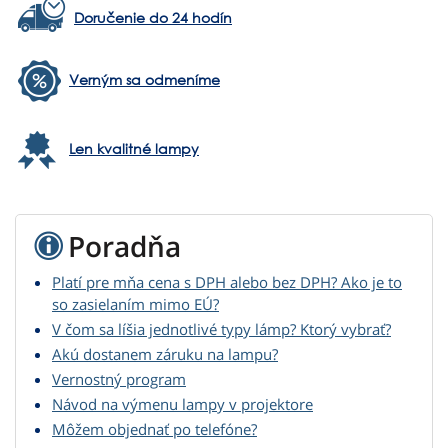
Doručenie do 24 hodín
Verným sa odmeníme
Len kvalitné lampy
Poradňa
Platí pre mňa cena s DPH alebo bez DPH? Ako je to
so zasielaním mimo EÚ?
V čom sa líšia jednotlivé typy lámp? Ktorý vybrať?
Akú dostanem záruku na lampu?
Vernostný program
Návod na výmenu lampy v projektore
Môžem objednať po telefóne?