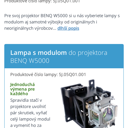
Produktové číslo lampy: 5J.05Q01.001
Pre svoj projektor BENQ W5000 si u nás vyberiete lampy s
modulom aj samotné výbojky od originálnych i
neoriginálnych výrobcov...
Lampa s modulom
do projektora
BENQ W5000
Produktové číslo lampy: 5J.05Q01.001
Jednoduchá
výmena pre
každého
Spravidla stačí v
projektore uvoľniť
pár skrutiek, vyňať
celý lampový modul
a vymeniť ho za