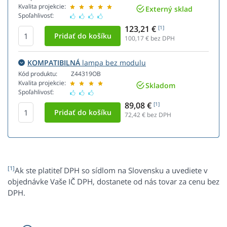
Kvalita projekcie:
Externý sklad
Spoľahlivosť:
123,21 €
[1]
100,17
€ bez DPH
KOMPATIBILNÁ
lampa bez modulu
Kód produktu:
Z44319OB
Kvalita projekcie:
Skladom
Spoľahlivosť:
89,08 €
[1]
72,42
€ bez DPH
[1]
Ak ste platiteľ DPH so sídlom na Slovensku a uvediete v
objednávke Vaše IČ DPH, dostanete od nás tovar za cenu bez
DPH.