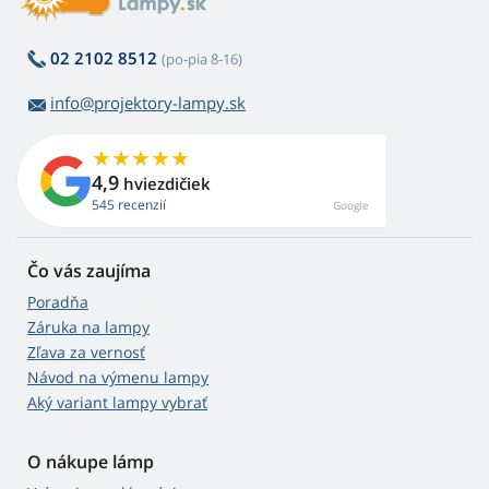
02 2102 8512
(po-pia 8-16)
info@projektory-lampy.sk
4,9
hviezdičiek
545 recenzií
Google
Čo vás zaujíma
Poradňa
Záruka na lampy
Zľava za vernosť
Návod na výmenu lampy
Aký variant lampy vybrať
O nákupe lámp