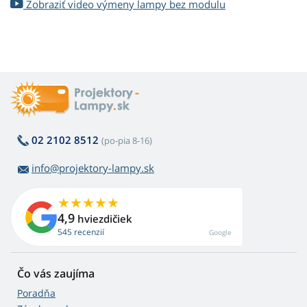
Zobraziť video výmeny lampy bez modulu
02 2102 8512
(po-pia 8-16)
info@projektory-lampy.sk
4,9
hviezdičiek
545 recenzií
Google
Čo vás zaujíma
Poradňa