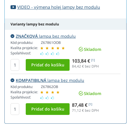
VIDEO - výmena holej lampy bez modulu
Varianty lampy bez modulu
ZNAČKOVÁ
lampa bez modulu
Kód produktu:
Z67861OOB
Kvalita projekcie:
Skladom
Spoľahlivosť:
103,84 €
[1]
84,42
€ bez DPH
KOMPATIBILNÁ
lampa bez modulu
Kód produktu:
Z67862OB
Kvalita projekcie:
Skladom
Spoľahlivosť:
87,48 €
[1]
71,12
€ bez DPH