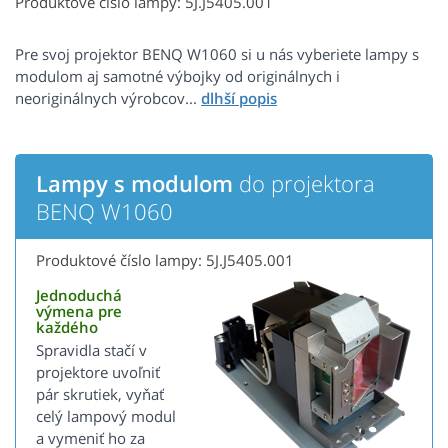
Produktové číslo lampy: 5J.J5405.001
Pre svoj projektor BENQ W1060 si u nás vyberiete lampy s
modulom aj samotné výbojky od originálnych i
neoriginálnych výrobcov...
Lampy s modulom
do projektora
BENQ W1060
Produktové číslo lampy: 5J.J5405.001
Jednoduchá
výmena pre
každého
Spravidla stačí v
projektore uvoľniť
pár skrutiek, vyňať
celý lampový modul
a vymeniť ho za