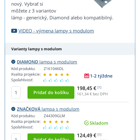
nový. Vybrať si
môžete z 3 variantov
lámp - generický, Diamond alebo kompatibilný.
VIDEO - výmena lampy s modulom
Varianty lampy s modulom
DIAMOND
lampa s modulom
Kód produktu:
Z161046DL
Kvalita projekcie:
1-2 týždne
Spoľahlivosť:
198,45 €
[1]
161,34
€ bez DPH
ZNAČKOVÁ
lampa s modulom
Kód produktu:
Z44309GLM
Kvalita projekcie:
Skladom
Spoľahlivosť:
124,49 €
[1]