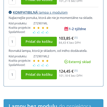
101,21
€ bez DPH
KOMPATIBILNÁ
lampa s modulom
Najlacnejšie ponuka, ktorá ale nie je momentálne na sklade.
Kód produktu:
Z72901ML
Kvalita projekcie:
1-2 týždne
Spoľahlivosť:
103,85 €
[1]
84,43
€ bez DPH
Rovnaká lampa, ktorá je skladom, od iného dodávateľa.
Kód produktu:
Z72901ML2
Kvalita projekcie:
Externý sklad
Spoľahlivosť:
124,45 €
[1]
101,18
€ bez DPH
Lampy bez modulu
do projektora