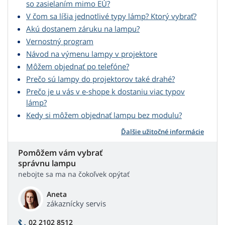
so zasielaním mimo EÚ?
V čom sa líšia jednotlivé typy lámp? Ktorý vybrať?
Akú dostanem záruku na lampu?
Vernostný program
Návod na výmenu lampy v projektore
Môžem objednať po telefóne?
Prečo sú lampy do projektorov také drahé?
Prečo je u vás v e-shope k dostaniu viac typov
lámp?
Kedy si môžem objednať lampu bez modulu?
Ďalšie užitočné informácie
Pomôžem vám vybrať
správnu lampu
nebojte sa ma na čokoľvek opýtať
Aneta
zákaznícky servis
02 2102 8512