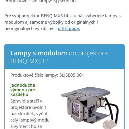
Produktové číslo lampy: 5J.J5E05.001
Pre svoj projektor BENQ MX514 si u nás vyberiete lampy s
modulom aj samotné výbojky od originálnych i
neoriginálnych výrobcov...
Lampy s modulom
do projektora
BENQ MX514
Produktové číslo lampy: 5J.J5E05.001
Jednoduchá
výmena pre
každého
Spravidla stačí v
projektore uvoľniť
pár skrutiek, vyňať
celý lampový modul
a vymeniť ho za