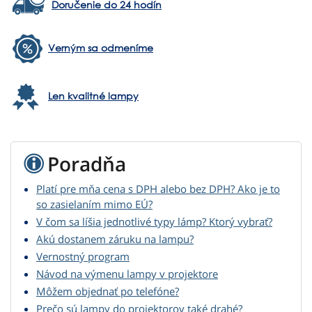
Doručenie do 24 hodín
Verným sa odmeníme
Len kvalitné lampy
Poradňa
Platí pre mňa cena s DPH alebo bez DPH? Ako je to
so zasielaním mimo EÚ?
V čom sa líšia jednotlivé typy lámp? Ktorý vybrať?
Akú dostanem záruku na lampu?
Vernostný program
Návod na výmenu lampy v projektore
Môžem objednať po telefóne?
Prečo sú lampy do projektorov také drahé?