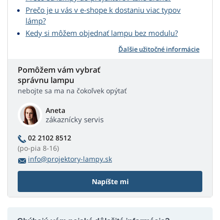
Prečo je u vás v e-shope k dostaniu viac typov
lámp?
Kedy si môžem objednať lampu bez modulu?
Ďalšie užitočné informácie
Pomôžem vám vybrať
správnu lampu
nebojte sa ma na čokoľvek opýtať
Aneta
zákaznícky servis
02 2102 8512
(po-pia 8-16)
info@projektory-lampy.sk
Napíšte mi