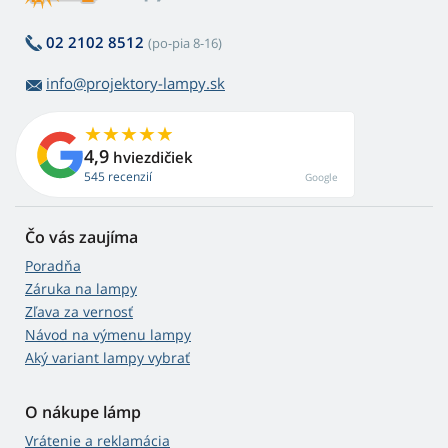
02 2102 8512
(po-pia 8-16)
info@projektory-lampy.sk
4,9
hviezdičiek
545 recenzií
Google
Čo vás zaujíma
Poradňa
Záruka na lampy
Zľava za vernosť
Návod na výmenu lampy
Aký variant lampy vybrať
O nákupe lámp
Vrátenie a reklamácia