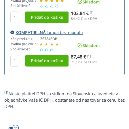
Kvalita projekcie:
Skladom
Spoľahlivosť:
103,84 €
[1]
84,42
€ bez DPH
KOMPATIBILNÁ
lampa bez modulu
Kód produktu:
Z67846OB
Kvalita projekcie:
Skladom
Spoľahlivosť:
87,48 €
[1]
71,12
€ bez DPH
[1]
Ak ste platiteľ DPH so sídlom na Slovensku a uvediete v
objednávke Vaše IČ DPH, dostanete od nás tovar za cenu bez
DPH.