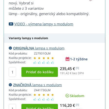
nový. Vybrať si
môžete z 3 variantov
lámp - originálny, generický alebo kompatibilný.
VIDEO - výmena lampy s modulom
Varianty lampy s modulom
ORIGINÁLNA
lampa s modulom
Kód produktu:
Z27931OLM
Kvalita projekcie:
1-2 týždne
Spoľahlivosť:
235,45 €
[1]
191,42
€ bez DPH
ZNAČKOVÁ
lampa s modulom
Kód produktu:
Z44173GLM
Kvalita projekcie:
Skladom
Spoľahlivosť:
116,20 €
[1]