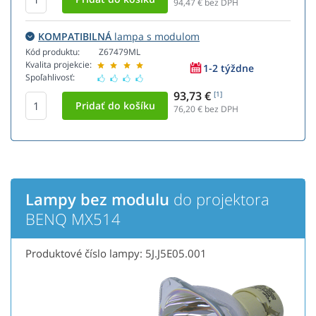
94,47
€ bez DPH
KOMPATIBILNÁ
lampa s modulom
Kód produktu:
Z67479ML
Kvalita projekcie:
1-2 týždne
Spoľahlivosť:
93,73 €
[1]
76,20
€ bez DPH
Lampy bez modulu
do projektora
BENQ MX514
Produktové číslo lampy: 5J.J5E05.001