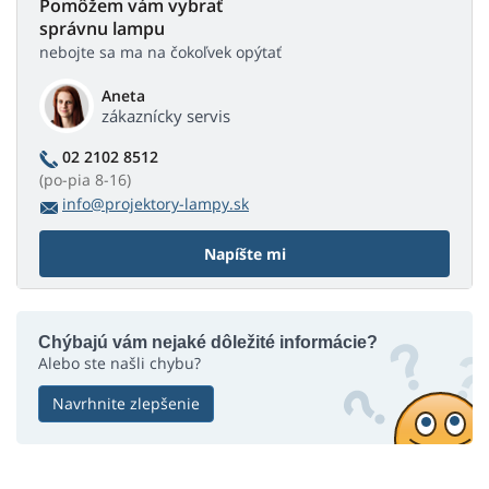
Pomôžem vám vybrať
správnu lampu
nebojte sa ma na čokoľvek opýtať
Aneta
zákaznícky servis
02 2102 8512
(po-pia 8-16)
info@projektory-lampy.sk
Napíšte mi
Chýbajú vám nejaké dôležité informácie?
Alebo ste našli chybu?
Navrhnite zlepšenie