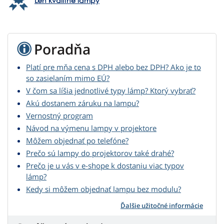
Len kvalitné lampy
Poradňa
Platí pre mňa cena s DPH alebo bez DPH? Ako je to
so zasielaním mimo EÚ?
V čom sa líšia jednotlivé typy lámp? Ktorý vybrať?
Akú dostanem záruku na lampu?
Vernostný program
Návod na výmenu lampy v projektore
Môžem objednať po telefóne?
Prečo sú lampy do projektorov také drahé?
Prečo je u vás v e-shope k dostaniu viac typov
lámp?
Kedy si môžem objednať lampu bez modulu?
Ďalšie užitočné informácie