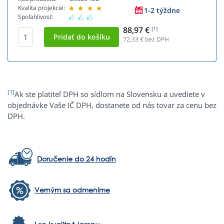
Kvalita projekcie:
1-2 týždne
Spoľahlivosť:
88,97 €
[1]
72,33
€ bez DPH
[1]
Ak ste platiteľ DPH so sídlom na Slovensku a uvediete v
objednávke Vaše IČ DPH, dostanete od nás tovar za cenu bez
DPH.
Doručenie do 24 hodín
Verným sa odmeníme