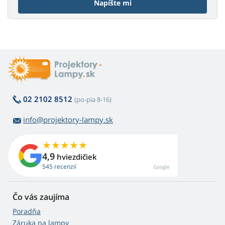
Napíšte mi
02 2102 8512
(po-pia 8-16)
info@projektory-lampy.sk
4,9
hviezdičiek
545 recenzií
Google
Čo vás zaujíma
Poradňa
Záruka na lampy