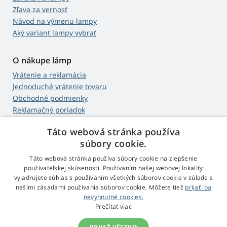
Zľava za vernosť
Návod na výmenu lampy
Aký variant lampy vybrať
O nákupe lámp
Vrátenie a reklamácia
Jednoduché vrátenie tovaru
Obchodné podmienky
Reklamačný poriadok
Táto webová stránka používa
Web Retail s.r.o.
súbory cookie.
Kontakt
Táto webová stránka používa súbory cookie na zlepšenie
Spracovanie osobných údajov
používateľskej skúsenosti. Používaním našej webovej lokality
vyjadrujete súhlas s používaním všetkých súborov cookie v súlade s
našimi zásadami používania súborov cookie. Môžete tiež
prijať iba
nevyhnutné cookies.
© 2009 - 2026 Projektory-Lampy.sk
Prečítať viac