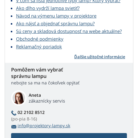
V čom sa líšia jednotlivé typy lámp? Ktorý vybrať?
Ako dlho vydrží lampa svietiť?
Návod na výmenu lampy v projektore
Ako nájsť a objednať správnu lampu?
Sú ceny a skladová dostupnosť na webe aktuálne?
Obchodné podmienky
Reklamačný poriadok
Ďalšie užitočné informácie
Pomôžem vám vybrať
správnu lampu
nebojte sa ma na čokoľvek opýtať
Aneta
zákaznícky servis
02 2102 8512
(po-pia 8-16)
info@projektory-lampy.sk