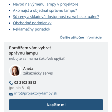
Návod na výmenu lampy v projektore
Ako nájsť a objednať správnu lampu?
Sú ceny a skladová dostupnosť na webe aktuálne?
Obchodné podmienky
Reklamačný poriadok
Ďalšie užitočné informácie
Pomôžem vám vybrať
správnu lampu
nebojte sa ma na čokoľvek opýtať
Aneta
zákaznícky servis
02 2102 8512
(po-pia 8-16)
info@projektory-lampy.sk
Napíšte mi