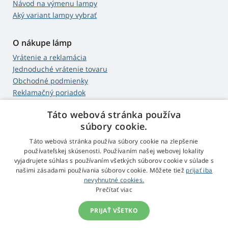
Návod na výmenu lampy
Aký variant lampy vybrať
O nákupe lámp
Vrátenie a reklamácia
Jednoduché vrátenie tovaru
Obchodné podmienky
Reklamačný poriadok
Táto webová stránka používa
Web Retail s.r.o.
súbory cookie.
Kontakt
Táto webová stránka používa súbory cookie na zlepšenie
Spracovanie osobných údajov
používateľskej skúsenosti. Používaním našej webovej lokality
vyjadrujete súhlas s používaním všetkých súborov cookie v súlade s
našimi zásadami používania súborov cookie. Môžete tiež
prijať iba
nevyhnutné cookies.
© 2009 - 2026 Projektory-Lampy.sk
Prečítať viac
PRIJAŤ VŠETKO