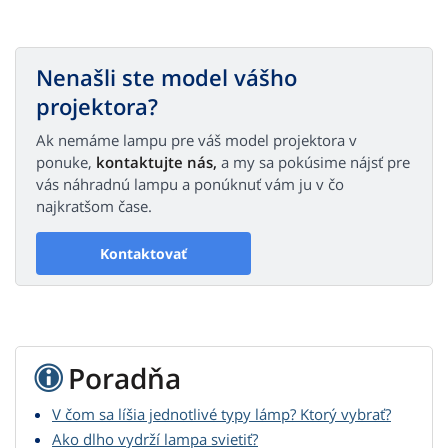
Nenašli ste model vášho
projektora?
Ak nemáme lampu pre váš model projektora v
ponuke,
kontaktujte nás,
a my sa pokúsime nájsť pre
vás náhradnú lampu a ponúknuť vám ju v čo
najkratšom čase.
Kontaktovať
Poradňa
V čom sa líšia jednotlivé typy lámp? Ktorý vybrať?
Ako dlho vydrží lampa svietiť?