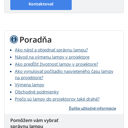
Kontaktovať
Poradňa
Ako nájsť a objednať správnu lampu?
Návod na výmenu lampy v projektore
Ako predĺžiť životnosť lampy v projektore?
Ako vynulovať počítadlo nasvieteného času lampy
na projektore?
Výmena lampy
Obchodné podmienky
Prečo sú lampy do projektorov také drahé?
Ďalšie užitočné informácie
Pomôžem vám vybrať
správnu lampu