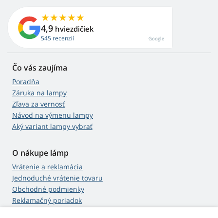
4,9
hviezdičiek
545 recenzií
Google
Čo vás zaujíma
Poradňa
Záruka na lampy
Zľava za vernosť
Návod na výmenu lampy
Aký variant lampy vybrať
O nákupe lámp
Vrátenie a reklamácia
Jednoduché vrátenie tovaru
Obchodné podmienky
Reklamačný poriadok