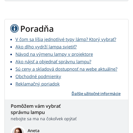
Poradňa
V čom sa líšia jednotlivé typy lámp? Ktorý vybrať?
Ako dlho vydrží lampa svietiť?
Návod na výmenu lampy v projektore
Ako nájsť a objednať správnu lampu?
Sú ceny a skladová dostupnosť na webe aktuálne?
Obchodné podmienky
Reklamačný poriadok
Ďalšie užitočné informácie
Pomôžem vám vybrať
správnu lampu
nebojte sa ma na čokoľvek opýtať
Aneta