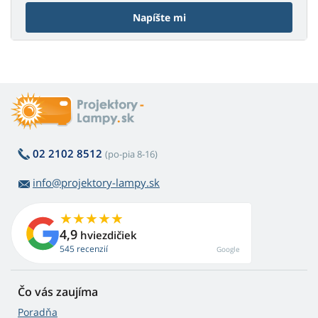
Napíšte mi
02 2102 8512
(po-pia 8-16)
info@projektory-lampy.sk
4,9
hviezdičiek
545 recenzií
Google
Čo vás zaujíma
Poradňa