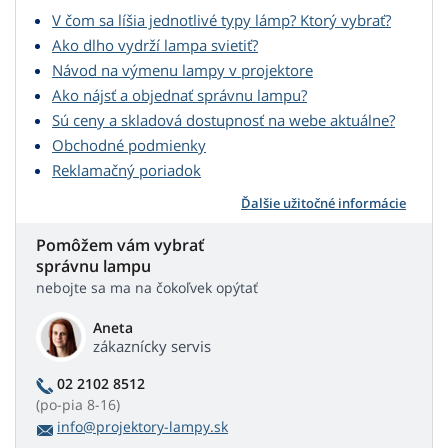
V čom sa líšia jednotlivé typy lámp? Ktorý vybrať?
Ako dlho vydrží lampa svietiť?
Návod na výmenu lampy v projektore
Ako nájsť a objednať správnu lampu?
Sú ceny a skladová dostupnosť na webe aktuálne?
Obchodné podmienky
Reklamačný poriadok
Ďalšie užitočné informácie
Pomôžem vám vybrať
správnu lampu
nebojte sa ma na čokoľvek opýtať
Aneta
zákaznícky servis
02 2102 8512
(po-pia 8-16)
info@projektory-lampy.sk