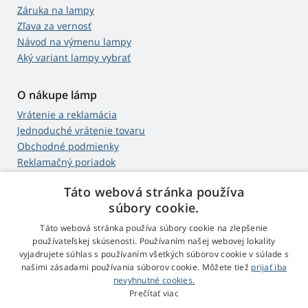
Záruka na lampy
Zľava za vernosť
Návod na výmenu lampy
Aký variant lampy vybrať
O nákupe lámp
Vrátenie a reklamácia
Jednoduché vrátenie tovaru
Obchodné podmienky
Reklamačný poriadok
Táto webová stránka používa
Web Retail s.r.o.
súbory cookie.
Kontakt
Táto webová stránka používa súbory cookie na zlepšenie
Spracovanie osobných údajov
používateľskej skúsenosti. Používaním našej webovej lokality
vyjadrujete súhlas s používaním všetkých súborov cookie v súlade s
našimi zásadami používania súborov cookie. Môžete tiež
prijať iba
nevyhnutné cookies.
© 2009 - 2026 Projektory-Lampy.sk
Prečítať viac