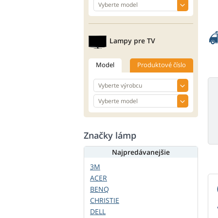
Lampy pre TV
Model
Produktové číslo
Značky lámp
Najpredávanejšie
3M
ACER
BENQ
CHRISTIE
DELL