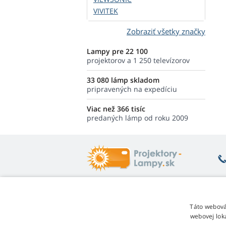
VIVITEK
Zobraziť všetky značky
Lampy pre 22 100
projektorov a 1 250 televízorov
33 080 lámp skladom
pripravených na expedíciu
Viac než 366 tisíc
predaných lámp od roku 2009
Čo vás zaujíma
O
Táto webová
Poradňa
webovej lok
Vr