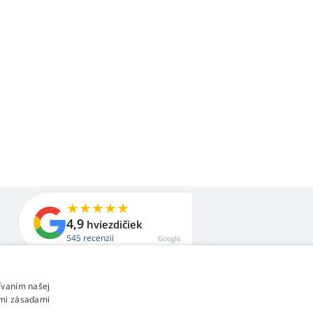
4,9
hviezdičiek
545 recenzií
Google
ívaním našej
imi zásadami