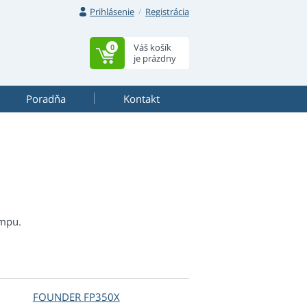
Prihlásenie
Registrácia
Váš košík
0
je prázdny
Poradňa
Kontakt
ampu.
FOUNDER
FP350X