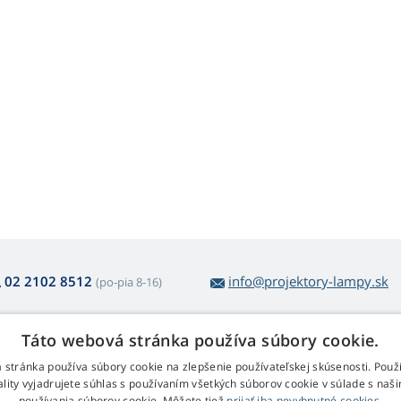
02 2102 8512
info@projektory-lampy.sk
(po-pia 8-16)
Táto webová stránka používa súbory cookie.
 nákupe lámp
Web Retail s.r.o.
 stránka používa súbory cookie na zlepšenie používateľskej skúsenosti. Použ
ality vyjadrujete súhlas s používaním všetkých súborov cookie v súlade s naš
átenie a reklamácia
Kontakt
používania súborov cookie. Môžete tiež
prijať iba nevyhnutné cookies.