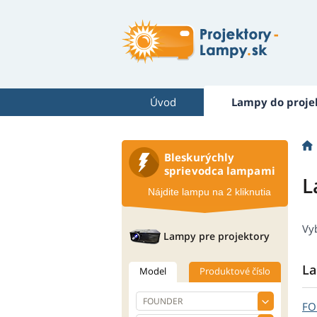
Úvod
Lampy do proje
Bleskurýchly
sprievodca lampami
L
Nájdite lampu na 2 kliknutia
Vy
Lampy pre projektory
La
Model
Produktové číslo
F