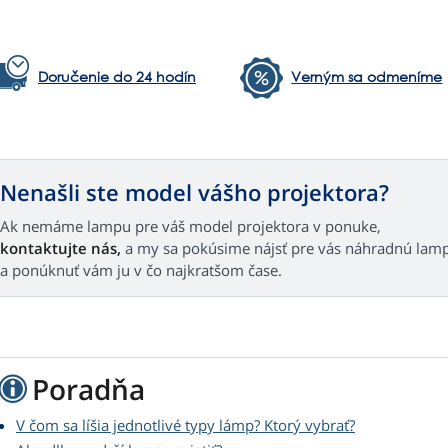
Doručenie do 24 hodín
Verným sa odmeníme
Nenašli ste model vášho projektora?
Ak nemáme lampu pre váš model projektora v ponuke,
kontaktujte nás,
a my sa pokúsime nájsť pre vás náhradnú lam
a ponúknuť vám ju v čo najkratšom čase.
Poradňa
V čom sa líšia jednotlivé typy lámp? Ktorý vybrať?