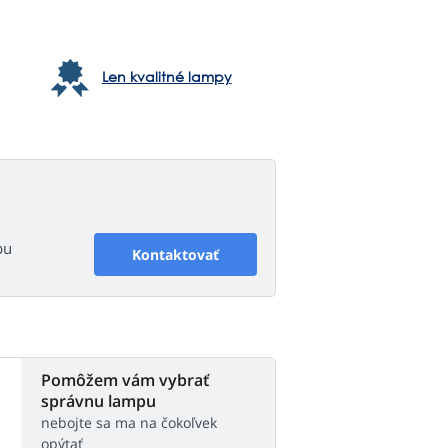
Len kvalitné lampy
pu
Kontaktovať
Pomôžem vám vybrať
správnu lampu
nebojte sa ma na čokoľvek
opýtať