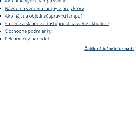
Ako dlho vydrží lampa svietiť?
Návod na výmenu lampy v projektore
Ako nájsť a objednať správnu lampu?
Sú ceny a skladová dostupnosť na webe aktuálne?
Obchodné podmienky
Reklamačný poriadok
Ďalšie užitočné informácie