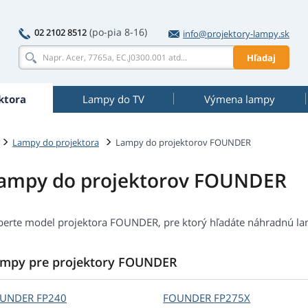
(po-pia 8-16)
02 2102 8512
info@projektory-lampy.sk
Hľadaj
ktora
Lampy do TV
Výmena lampy
Lampy do projektora
Lampy do projektorov FOUNDER
ampy do projektorov FOUNDER
berte model projektora FOUNDER, pre ktorý hľadáte náhradnú l
mpy pre projektory FOUNDER
OUNDER
FP240
FOUNDER
FP275X