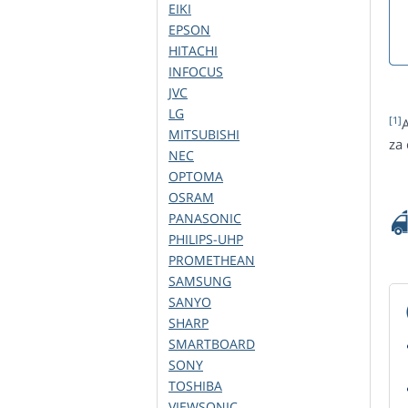
EIKI
EPSON
HITACHI
INFOCUS
JVC
LG
[1]
MITSUBISHI
za
NEC
OPTOMA
OSRAM
PANASONIC
PHILIPS-UHP
PROMETHEAN
SAMSUNG
SANYO
SHARP
SMARTBOARD
SONY
TOSHIBA
VIEWSONIC