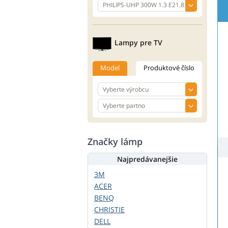
Lampy pre TV
Model
Produktové číslo
Značky lámp
Najpredávanejšie
3M
ACER
BENQ
CHRISTIE
DELL