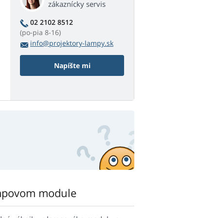
zákaznícky servis
02 2102 8512
(po-pia 8-16)
info@projektory-lampy.sk
Napíšte mi
mpovom module