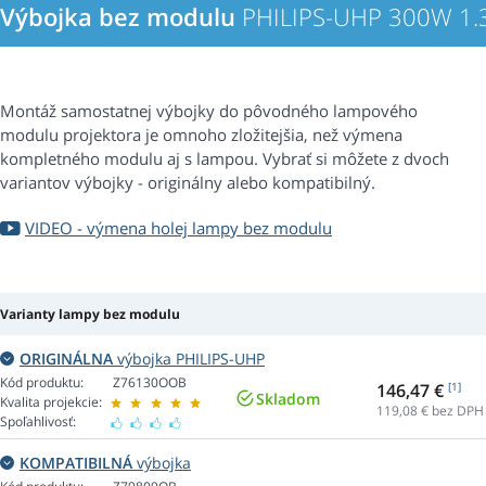
Výbojka bez modulu
PHILIPS-UHP 300W 1.3
Montáž samostatnej výbojky do pôvodného lampového
modulu projektora je omnoho zložitejšia, než výmena
kompletného modulu aj s lampou. Vybrať si môžete z dvoch
variantov výbojky - originálny alebo kompatibilný.
VIDEO - výmena holej lampy bez modulu
Varianty lampy bez modulu
ORIGINÁLNA
výbojka PHILIPS-UHP
Kód produktu:
Z76130OOB
146,47 €
[1]
Skladom
Kvalita projekcie:
119,08
€ bez DPH
Spoľahlivosť:
KOMPATIBILNÁ
výbojka