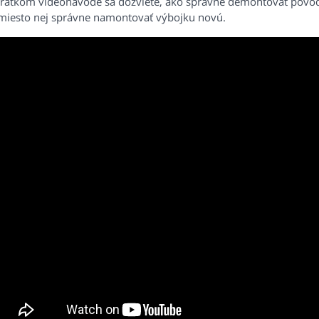
krátkom videonávode sa dozviete, ako správne demontovať pôv
miesto nej správne namontovať výbojku novú.