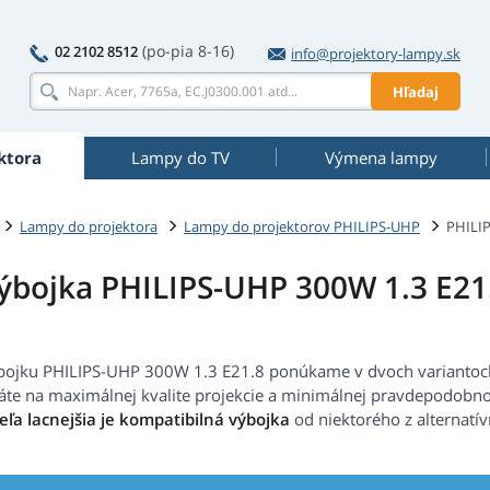
(po-pia 8-16)
02 2102 8512
info@projektory-lampy.sk
Hľadaj
ktora
Lampy do TV
Výmena lampy
Lampy do projektora
Lampy do projektorov PHILIPS-UHP
PHILIP
ýbojka PHILIPS-UHP 300W 1.3 E21
bojku PHILIPS-UHP 300W 1.3 E21.8 ponúkame v dvoch variantoc
váte na maximálnej kvalite projekcie a minimálnej pravdepodobno
eľa lacnejšia je kompatibilná výbojka
od niektorého z alternatí