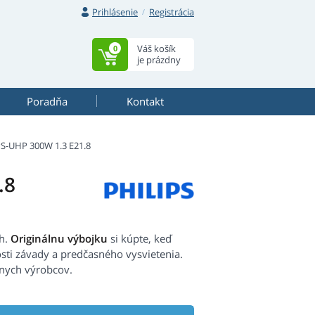
Prihlásenie
Registrácia
Váš košík
0
je prázdny
Poradňa
Kontakt
S-UHP 300W 1.3 E21.8
.8
h.
Originálnu výbojku
si kúpte, keď
sti závady a predčasného vysvietenia.
vnych výrobcov.