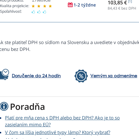
Kód produktu:
Z79809OB
103,85 €
[1]
1-2 týždne
Kvalita projekcie:
84,43
€ bez DPH
Spoľahlivosť:
Ak ste platiteľ DPH so sídlom na Slovensku a uvediete v objednáv
 cenu bez DPH.
Doručenie do 24 hodín
Verným sa odmeníme
Poradňa
Platí pre mňa cena s DPH alebo bez DPH? Ako je to so
zasielaním mimo EÚ?
V čom sa líšia jednotlivé typy lámp? Ktorý vybrať?