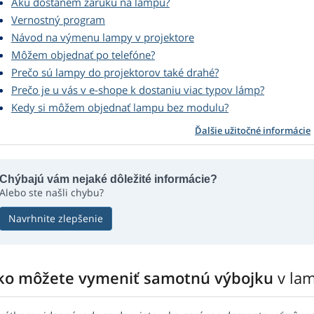
Akú dostanem záruku na lampu?
Vernostný program
Návod na výmenu lampy v projektore
Môžem objednať po telefóne?
Prečo sú lampy do projektorov také drahé?
Prečo je u vás v e-shope k dostaniu viac typov lámp?
Kedy si môžem objednať lampu bez modulu?
Ďalšie užitočné informácie
Chýbajú vám nejaké dôležité informácie?
Alebo ste našli chybu?
Navrhnite zlepšenie
ko môžete vymeniť samotnú výbojku
v la