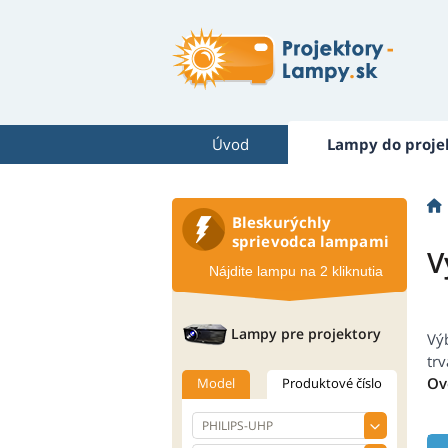
Úvod
Lampy do proje
Bleskurýchly
sprievodca lampami
V
Nájdite lampu na 2 kliknutia
Lampy pre projektory
Vý
tr
Ov
Model
Produktové číslo