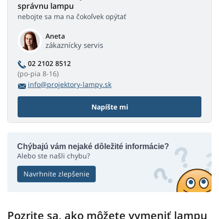
správnu lampu
nebojte sa ma na čokoľvek opýtať
Aneta
zákaznícky servis
02 2102 8512
(po-pia 8-16)
info@projektory-lampy.sk
Napíšte mi
Chýbajú vám nejaké dôležité informácie?
Alebo ste našli chybu?
Navrhnite zlepšenie
Pozrite sa, ako môžete vymeniť lampu