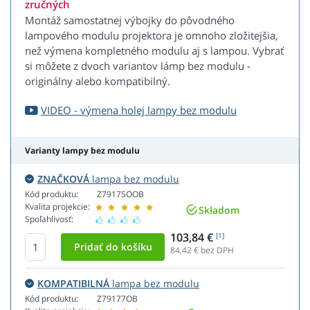
zručných
Montáž samostatnej výbojky do pôvodného
lampového modulu projektora je omnoho zložitejšia,
než výmena kompletného modulu aj s lampou. Vybrať
si môžete z dvoch variantov lámp bez modulu -
originálny alebo kompatibilný.
VIDEO - výmena holej lampy bez modulu
Varianty lampy bez modulu
ZNAČKOVÁ
lampa bez modulu
Kód produktu:
Z79175OOB
Kvalita projekcie:
Skladom
Spoľahlivosť:
103,84 €
[1]
84,42
€ bez DPH
KOMPATIBILNÁ
lampa bez modulu
Kód produktu:
Z79177OB