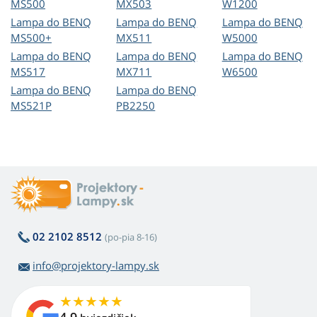
MS500
MX503
W1200
Lampa do BENQ
Lampa do BENQ
Lampa do BENQ
MS500+
MX511
W5000
Lampa do BENQ
Lampa do BENQ
Lampa do BENQ
MS517
MX711
W6500
Lampa do BENQ
Lampa do BENQ
MS521P
PB2250
02 2102 8512
(po-pia 8-16)
info@projektory-lampy.sk