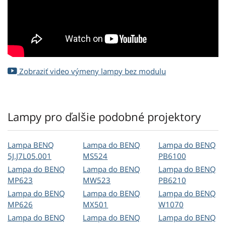
Zobraziť video výmeny lampy bez modulu
Lampy pro ďalšie podobné projektory
Lampa BENQ
Lampa do BENQ
Lampa do BENQ
5J.J7L05.001
MS524
PB6100
Lampa do BENQ
Lampa do BENQ
Lampa do BENQ
MP623
MW523
PB6210
Lampa do BENQ
Lampa do BENQ
Lampa do BENQ
MP626
MX501
W1070
Lampa do BENQ
Lampa do BENQ
Lampa do BENQ