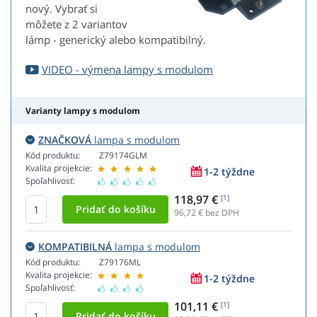
nový. Vybrať si
môžete z 2 variantov
lámp - generický alebo kompatibilný.
VIDEO - výmena lampy s modulom
Varianty lampy s modulom
ZNAČKOVÁ
lampa s modulom
Kód produktu:
Z79174GLM
Kvalita projekcie:
1-2 týždne
Spoľahlivosť:
118,97 €
[1]
96,72
€ bez DPH
KOMPATIBILNÁ
lampa s modulom
Kód produktu:
Z79176ML
Kvalita projekcie:
1-2 týždne
Spoľahlivosť:
101,11 €
[1]