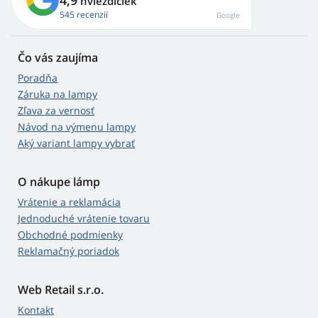
4,9
hviezdičiek
545 recenzií
Google
Čo vás zaujíma
Poradňa
Záruka na lampy
Zľava za vernosť
Návod na výmenu lampy
Aký variant lampy vybrať
O nákupe lámp
Vrátenie a reklamácia
Jednoduché vrátenie tovaru
Obchodné podmienky
Reklamačný poriadok
Web Retail s.r.o.
Kontakt