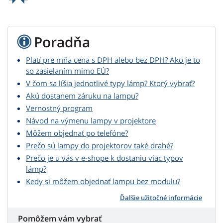
Poradňa
Platí pre mňa cena s DPH alebo bez DPH? Ako je to
so zasielaním mimo EÚ?
V čom sa líšia jednotlivé typy lámp? Ktorý vybrať?
Akú dostanem záruku na lampu?
Vernostný program
Návod na výmenu lampy v projektore
Môžem objednať po telefóne?
Prečo sú lampy do projektorov také drahé?
Prečo je u vás v e-shope k dostaniu viac typov
lámp?
Kedy si môžem objednať lampu bez modulu?
Ďalšie užitočné informácie
Pomôžem vám vybrať