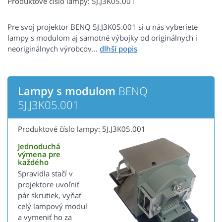
Produktové číslo lampy: 5J.J3K05.001
Pre svoj projektor BENQ 5J.J3K05.001 si u nás vyberiete
lampy s modulom aj samotné výbojky od originálnych i
neoriginálnych výrobcov...
Lampy s modulom
BENQ
5J.J3K05.001
Produktové číslo lampy: 5J.J3K05.001
Jednoduchá
výmena pre
každého
Spravidla stačí v
projektore uvoľniť
pár skrutiek, vyňať
celý lampový modul
a vymeniť ho za