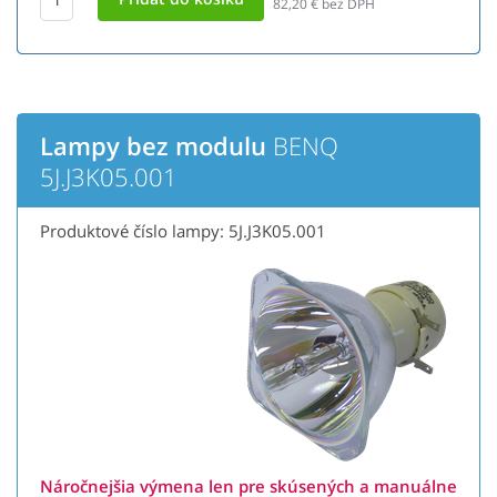
82,20
€ bez DPH
Lampy bez modulu
BENQ
5J.J3K05.001
Produktové číslo lampy: 5J.J3K05.001
Náročnejšia výmena len pre skúsených a manuálne