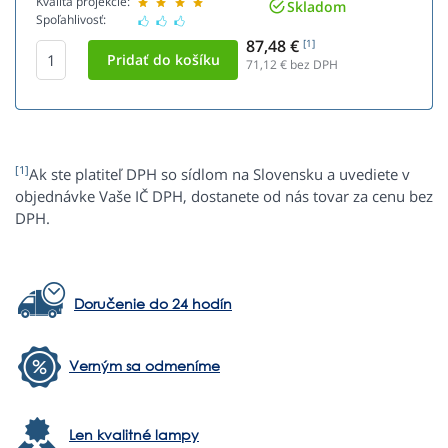
Kvalita projekcie:
Skladom
Spoľahlivosť:
87,48 €
[1]
71,12
€ bez DPH
[1]
Ak ste platiteľ DPH so sídlom na Slovensku a uvediete v
objednávke Vaše IČ DPH, dostanete od nás tovar za cenu bez
DPH.
Doručenie do 24 hodín
Verným sa odmeníme
Len kvalitné lampy