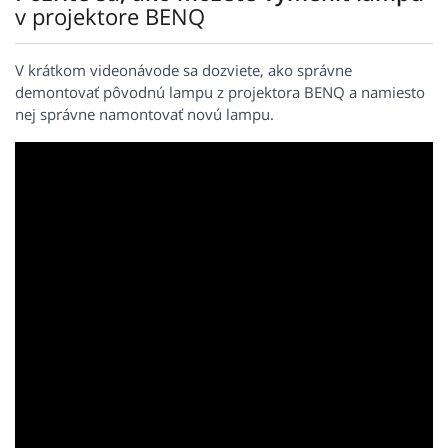
v projektore BENQ
V krátkom videonávode sa dozviete, ako správne
demontovať pôvodnú lampu z projektora BENQ a namiesto
nej správne namontovať novú lampu.